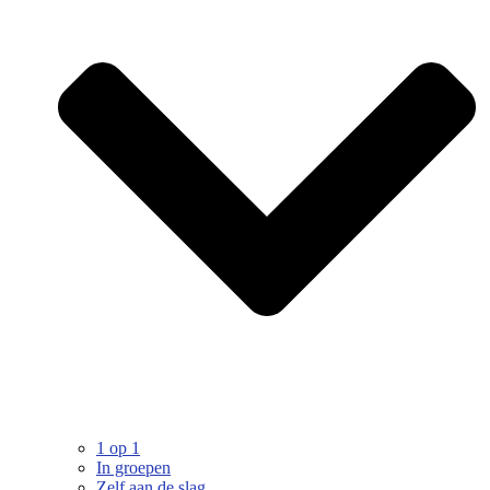
1 op 1
In groepen
Zelf aan de slag